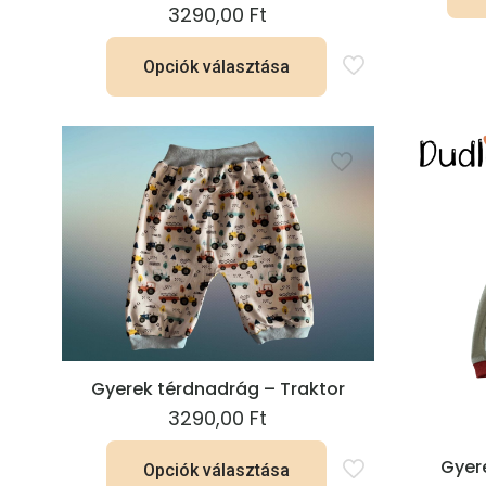
3290,00
Ft
Opciók választása
Ennek
a
terméknek
több
variációja
van.
A
változatok
a
termékoldalon
Gyerek térdnadrág – Traktor
választhatók
3290,00
Ft
ki
Gyer
Opciók választása