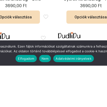
3690,00
Ft
3690,00
Ft
Opciók választása
Opciók választása
Ennek
Ennek
a
a
terméknek
termék
több
több
 használunk. Ezen fájlok információkat szolgáltatnak számunkra a felhasz
mációkat. Az oldalon történő továbblépéssel elfogadod a cookie-k haszn
variációja
variációj
van.
van.
Elfogadom
Nem
Adatvédelmi irányelvek
A
A
változatok
változat
a
a
termékoldalon
terméko
választhatók
választh
ki
ki
k térdnadrág – Zsiráf
Gyerek térdnadrág – K