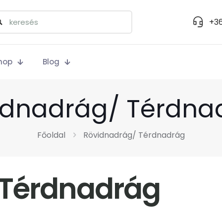
+36
hop
Blog
idnadrág/ Térdna
Főoldal
Rövidnadrág/ Térdnadrág
 Térdnadrág