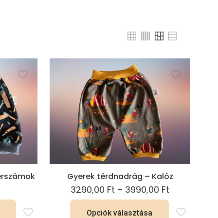
zerszámok
Gyerek térdnadrág – Kalóz
Ártartomán
3290,00
Ft
–
3990,00
Ft
3290,00 Ft
Opciók választása
-