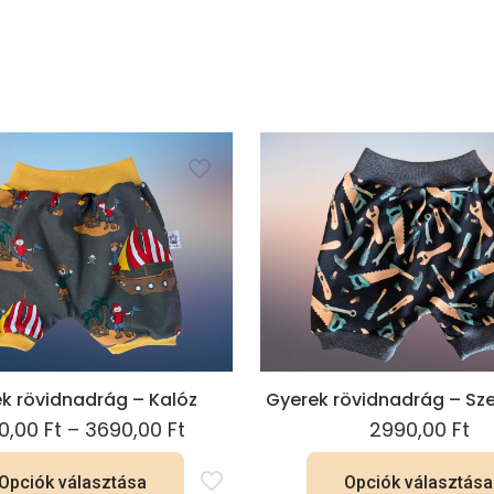
k rövidnadrág – Kalóz
Gyerek rövidnadrág – S
Ártartomány:
0,00
Ft
–
3690,00
Ft
2990,00
Ft
2990,00 Ft
Opciók választása
-
Opciók választása