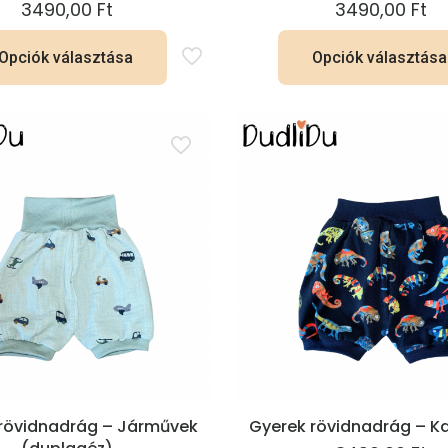
3490,00
Ft
3490,00
Ft
Opciók választása
Opciók választása
Ennek
Ennek
a
a
terméknek
termék
több
több
variációja
variációj
van.
van.
A
A
változatok
változat
a
a
termékoldalon
terméko
választhatók
választh
ki
ki
rövidnadrág – Járművek
Gyerek rövidnadrág – 