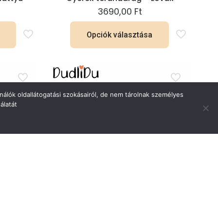
3690,00
Ft
Opciók választása
Ennek
a
nek
terméknek
több
nálók oldallátogatási szokásairól, de nem tárolnak személyes
álatát
a
variációja
van.
A
ok
változatok
a
ldalon
termékoldalon
atók
választhatók
ki
améleon
Gyerek térdnadrág – Szivárvány