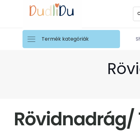
Termék kategóriák
S
Röv
Rövidnadrág/