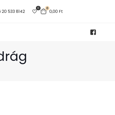
0
0
 20 533 8142
0,00
Ft
drág