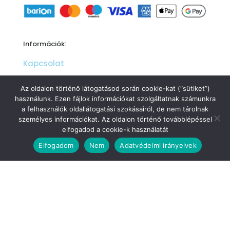
Információk:
Kapcsolat
Általános Szerződési Feltételek
Az oldalon történő látogatásod során cookie-kat (“sütiket”)
használunk. Ezen fájlok információkat szolgáltatnak számunkra
Adatkezelési tájékoztató
a felhasználók oldallátogatási szokásairól, de nem tárolnak
személyes információkat. Az oldalon történő továbblépéssel
Cookie szabályzat és beállítások
elfogadod a cookie-k használatát
0
0
Mi az a Barion fizetési mód
Elfogadom
Nem
Adatvédelmi irányelvek
Products
search