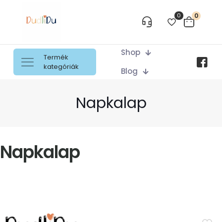
0
0
Shop
Termék
kategóriák
Blog
Napkalap
Napkalap