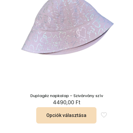
választhatók
ki
Duplagéz napkalap – Szivárvány szív
4490,00
Ft
Opciók választása
Ennek