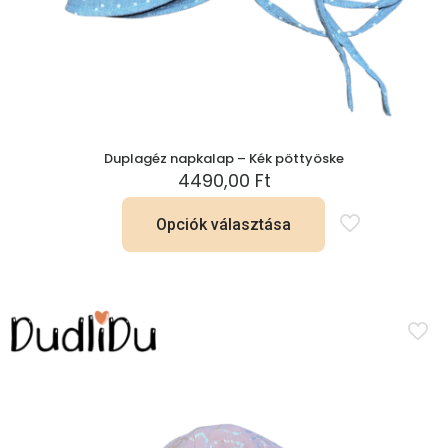
Duplagéz napkalap – Kék pöttyöske
4490,00
Ft
Opciók választása
Ennek
a
terméknek
több
variációja
van.
A
változatok
a
termékoldalon