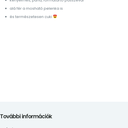
kényelmes, puha, formatartó passzéval
alá fér a mosható pelenka is
és természetesen cuki
További információk