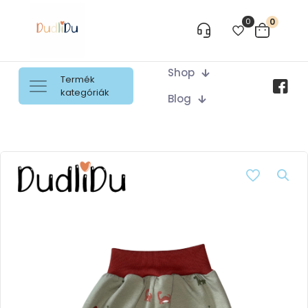
0
0
Shop
Termék
kategóriák
Blog