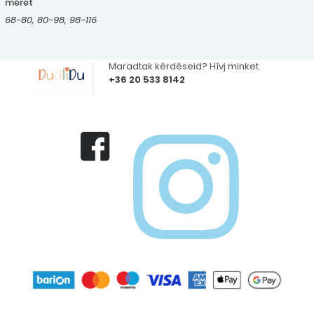
méret
68-80, 80-98, 98-116
Maradtak kérdéseid? Hívj minket.
+36 20 533 8142