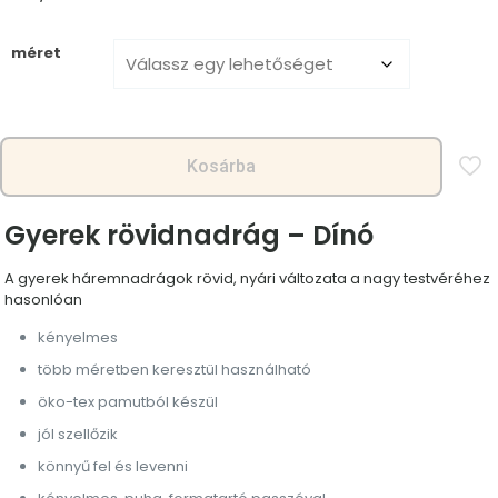
méret
Kosárba
Gyerek rövidnadrág – Dínó
A gyerek háremnadrágok rövid, nyári változata a nagy testvéréhez
hasonlóan
kényelmes
több méretben keresztül használható
öko-tex pamutból készül
jól szellőzik
könnyű fel és levenni