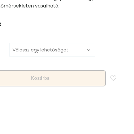
hőmérsékleten vasalható.
t
Kosárba