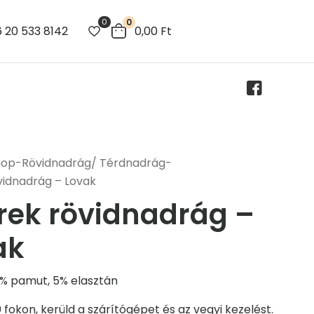
0
0
 20 533 8142
0,00
Ft
hop
-
Rövidnadrág/ Térdnadrág
-
vidnadrág – Lovak
rek rövidnadrág –
ak
% pamut, 5% elasztán
0 fokon, kerüld a szárítógépet és az vegyi kezelést.