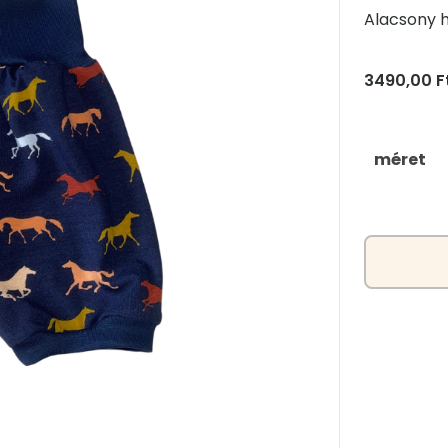
Alacsony 
3490,00
F
méret