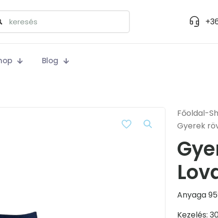
+36
hop
Blog
Főoldal
-
S
Gyerek rö
Gye
Lov
Anyaga 95
Kezelés: 3