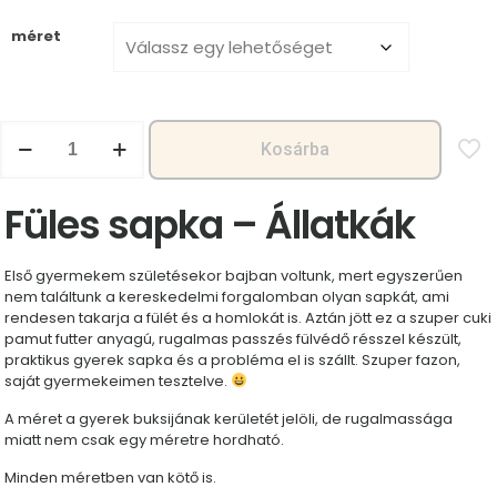
méret
Füles
Kosárba
sapka
-
Állatkák
Füles sapka – Állatkák
mennyiség
Első gyermekem születésekor bajban voltunk, mert egyszerűen
nem találtunk a kereskedelmi forgalomban olyan sapkát, ami
rendesen takarja a fülét és a homlokát is. Aztán jött ez a szuper cuki
pamut futter anyagú, rugalmas passzés fülvédő résszel készült,
praktikus gyerek sapka és a probléma el is szállt. Szuper fazon,
saját gyermekeimen tesztelve.
A méret a gyerek buksijának kerületét jelöli, de rugalmassága
miatt nem csak egy méretre hordható.
Minden méretben van kötő is.