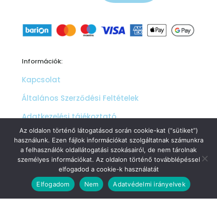
Információk:
Kapcsolat
Általános Szerződési Feltételek
Adatkezelési tájékoztató
Az oldalon történő látogatásod során cookie-kat (“sütiket”)
Cookie szabályzat és beállítások
használunk. Ezen fájlok információkat szolgáltatnak számunkra
a felhasználók oldallátogatási szokásairól, de nem tárolnak
Mi az a Barion fizetési mód
személyes információkat. Az oldalon történő továbblépéssel
Products
elfogadod a cookie-k használatát
search
0
0
Elfogadom
Nem
Adatvédelmi irányelvek