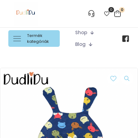
0
0
Shop
Termék
kategóriák
Blog