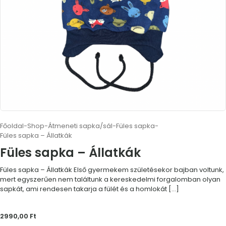
Főoldal
-
Shop
-
Átmeneti sapka/sál
-
Füles sapka
-
Füles sapka – Állatkák
Füles sapka – Állatkák
Füles sapka – Állatkák Első gyermekem születésekor bajban voltunk,
mert egyszerűen nem találtunk a kereskedelmi forgalomban olyan
sapkát, ami rendesen takarja a fülét és a homlokát
[…]
2990,00
Ft