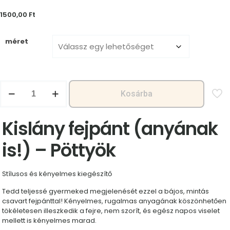
1500,00
Ft
méret
Kislány
Kosárba
fejpánt
(anyának
is!)
Kislány fejpánt (anyának
-
Pöttyök
is!) – Pöttyök
mennyiség
Stílusos és kényelmes kiegészítő
Tedd teljessé gyermeked megjelenését ezzel a bájos, mintás
csavart fejpánttal! Kényelmes, rugalmas anyagának köszönhetően
tökéletesen illeszkedik a fejre, nem szorít, és egész napos viselet
mellett is kényelmes marad.