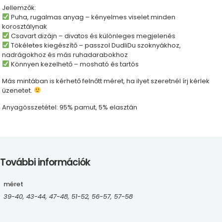
Jellemzők:
Puha, rugalmas anyag – kényelmes viselet minden
korosztálynak
Csavart dizájn – divatos és különleges megjelenés
Tökéletes kiegészítő – passzol DudliDu szoknyákhoz,
nadrágokhoz és más ruhadarabokhoz
Könnyen kezelhető – mosható és tartós
Más mintában is kérhető felnőtt méret, ha ilyet szeretnél írj kérlek
üzenetet.
Anyagösszetétel: 95% pamut, 5% elasztán
További információk
méret
39-40, 43-44, 47-48, 51-52, 56-57, 57-58