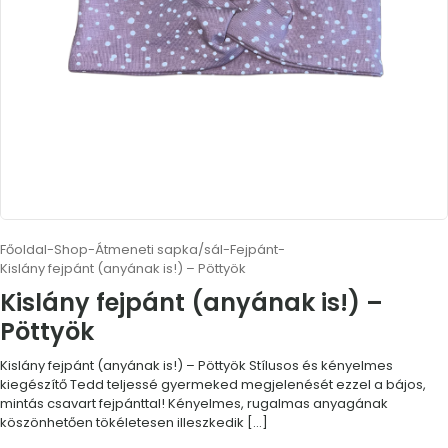
Főoldal
-
Shop
-
Átmeneti sapka/sál
-
Fejpánt
-
Kislány fejpánt (anyának is!) – Pöttyök
Kislány fejpánt (anyának is!) –
Pöttyök
Kislány fejpánt (anyának is!) – Pöttyök Stílusos és kényelmes
kiegészítő Tedd teljessé gyermeked megjelenését ezzel a bájos,
mintás csavart fejpánttal! Kényelmes, rugalmas anyagának
köszönhetően tökéletesen illeszkedik
[…]