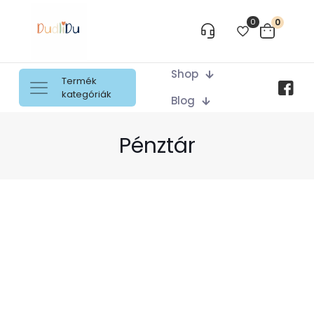
0
0
Shop
Termék
kategóriák
Blog
Pénztár