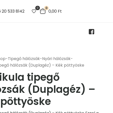
0
0
 20 533 8142
0,00
Ft
hop
-
Tipegő hálózsák
-
Nyári hálózsák
-
ipegő hálózsák (Duplagéz) – Kék pöttyöske
ikula tipegő
ózsák (Duplagéz) –
 pöttyöske