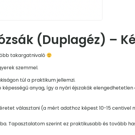
lózsák (Duplagéz) – K
 több takargatnivaló
d gyerek szemmel.
kiságon túl a praktikum jellemzi.
ó képességű anyag, így a nyári éjszakák elengedhetetlen d
méretet választani (a mért adathoz képest 10-15 centive
ba. Tapasztalatom szerint ez praktikusabb és tovább ha