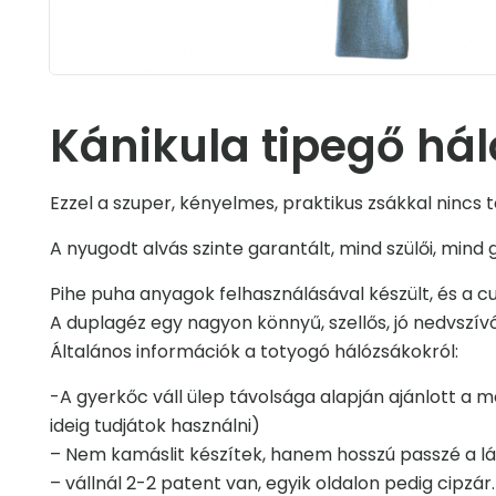
Kánikula tipegő há
Ezzel a szuper, kényelmes, praktikus zsákkal nincs
A nyugodt alvás szinte garantált, mind szülői, min
Pihe puha anyagok felhasználásával készült, és a cu
A duplagéz egy nagyon könnyű, szellős, jó nedvszív
Általános információk a totyogó hálózsákokról:
-A gyerkőc váll ülep távolsága alapján ajánlott a 
ideig tudjátok használni)
– Nem kamáslit készítek, hanem hosszú passzé a lá
– vállnál 2-2 patent van, egyik oldalon pedig cipzár.