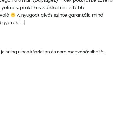
ipegő hálózsák (Duplagéz) – Kék pöttyöske Ezzel a
nyelmes, praktikus zsákkal nincs több
ivaló
A nyugodt alvás szinte garantált, mind
nd gyerek
[…]
 jelenleg nincs készleten és nem megvásárolható.