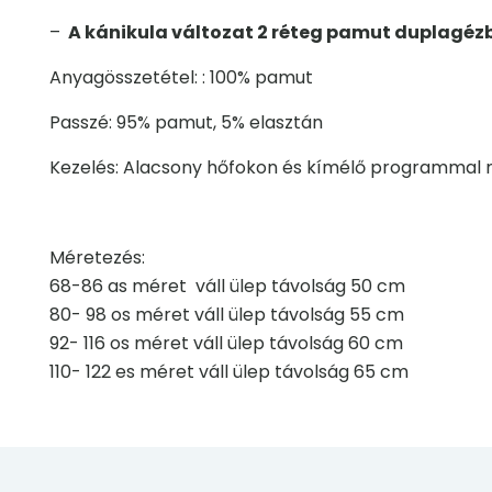
–
A kánikula változat 2 réteg pamut duplagézb
Anyagösszetétel: : 100% pamut
Passzé: 95% pamut, 5% elasztán
Kezelés: Alacsony hőfokon és kímélő programmal mo
Méretezés:
68-86 as méret váll ülep távolság 50 cm
80- 98 os méret váll ülep távolság 55 cm
92- 116 os méret váll ülep távolság 60 cm
110- 122 es méret váll ülep távolság 65 cm