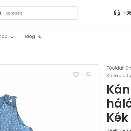
+36
hop
Blog
Főoldal
-
S
Kánikula t
Kán
hál
Kék