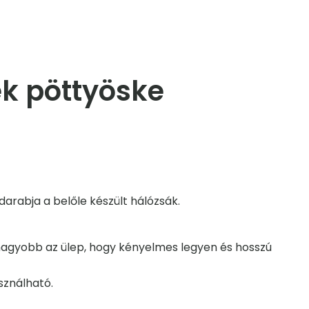
ék pöttyöske
arabja a belőle készült hálózsák.
l nagyobb az ülep, hogy kényelmes legyen és hosszú
sználható.