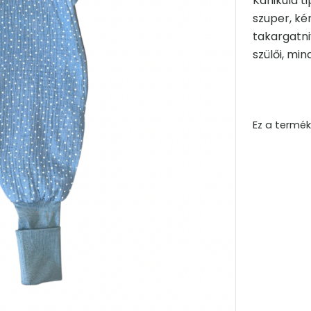
Kánikula t
szuper, ké
takargatn
szülői, mi
Ez a termék