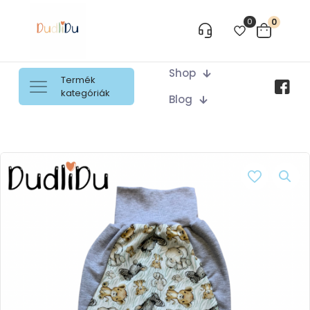
0
0
Shop
Termék
kategóriák
Blog