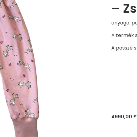
– Zs
anyaga: p
A termék s
A passzé s
4990,00
F