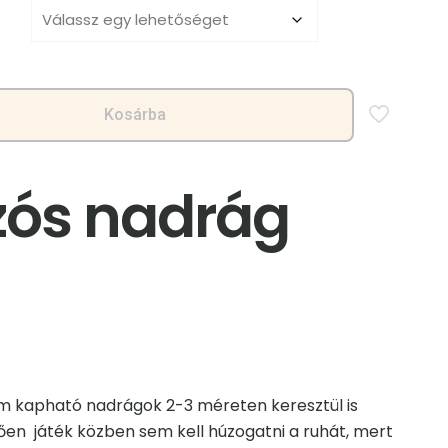
5290,00 Ft
Kosárba
ós nadrág
nálam kapható nadrágok 2-3 méreten keresztül is
en játék közben sem kell húzogatni a ruhát, mert