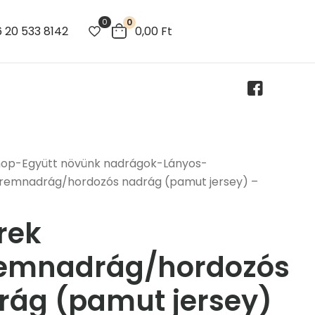
0
0
 20 533 8142
0,00
Ft
hop
-
Együtt növünk nadrágok
-
Lányos
-
remnadrág/hordozós nadrág (pamut jersey) –
rek
emnadrág/hordozós
rág (pamut jersey)