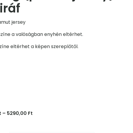
iráf
amut jersey
zíne a valóságban enyhén eltérhet.
zíne eltérhet a képen szereplőtől.
Ártartomány:
t
–
5290,00
Ft
4990,00 Ft
-