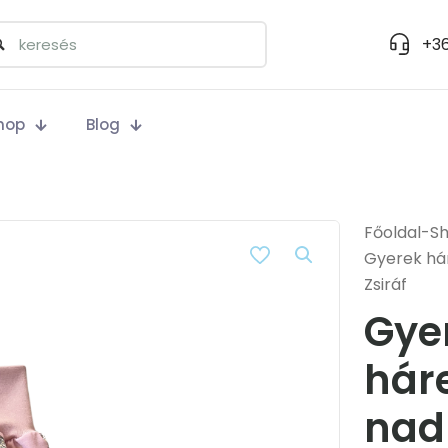
+36
hop
Blog
Főoldal
-
S
Gyerek há
Zsiráf
Gye
hár
nad