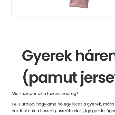
Gyerek háre
(pamut jersey
Miért szuper ez a fazonú nadrág?
Te is utálod, hogy amit nő egy kicsit a gyerek, mári
hordhatóak a hosszú passzék miatt, így gazdaságo