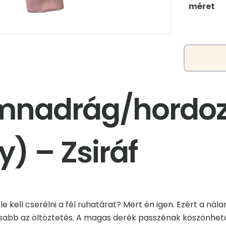
méret
mnadrág/hordoz
) – Zsiráf
s le kell cserélni a fél ruhatárat? Mert én igen. Ezért a 
sabb az öltöztetés. A magas derék passzénak köszönhető