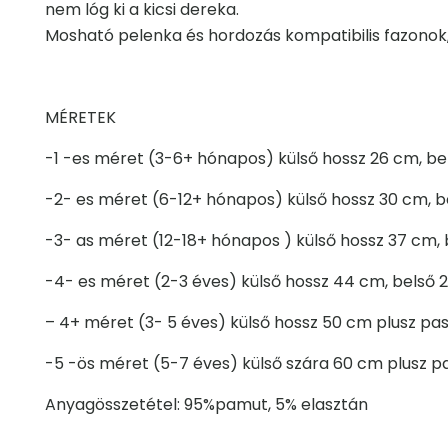
nem lóg ki a kicsi dereka.
Mosható pelenka és hordozás kompatibilis fazonok,
MÉRETEK
-1 -es méret (3-6+ hónapos) külső hossz 26 cm, bels
-2- es méret (6-12+ hónapos) külső hossz 30 cm, b
-3- as méret (12-18+ hónapos ) külső hossz 37 cm, 
-4- es méret (2-3 éves) külső hossz 44 cm, belső 2
– 4+ méret (3- 5 éves) külső hossz 50 cm plusz pa
-5 -ös méret (5-7 éves) külső szára 60 cm plusz p
Anyagösszetétel: 95%pamut, 5% elasztán