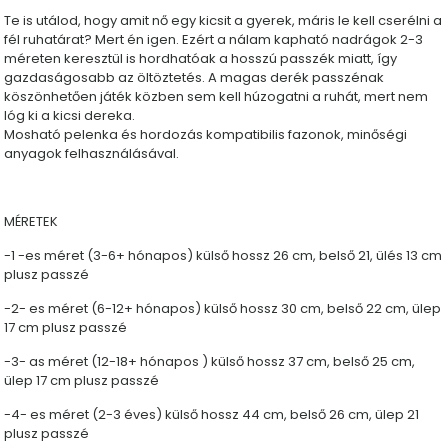
Te is utálod, hogy amit nő egy kicsit a gyerek, máris le kell cserélni a
fél ruhatárat? Mert én igen. Ezért a nálam kapható nadrágok 2-3
méreten keresztül is hordhatóak a hosszú passzék miatt, így
gazdaságosabb az öltöztetés. A magas derék passzénak
köszönhetően játék közben sem kell húzogatni a ruhát, mert nem
lóg ki a kicsi dereka.
Mosható pelenka és hordozás kompatibilis fazonok, minőségi
anyagok felhasználásával.
MÉRETEK
-1 -es méret (3-6+ hónapos) külső hossz 26 cm, belső 21, ülés 13 cm
plusz passzé
-2- es méret (6-12+ hónapos) külső hossz 30 cm, belső 22 cm, ülep
17 cm plusz passzé
-3- as méret (12-18+ hónapos ) külső hossz 37 cm, belső 25 cm,
ülep 17 cm plusz passzé
-4- es méret (2-3 éves) külső hossz 44 cm, belső 26 cm, ülep 21
plusz passzé