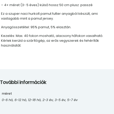
– 4+ méret (3- 5 éves) külső hossz 50 cm plusz passzé
Ez a szuper naci hurkolt pamut futter anyagból készült, ami
vastagabb mint a pamut jersey.
Anyagösszetétel: 95% pamut, 5% elasztán.
Kezelés: Max. 40 fokon mosható, alacsony hőfokon vasalható.
Kérlek kerüld a szárítógép, az erős vegyszerek és fehérítők
használatát.
További információk
méret
0-6 hó, 6-12 hó, 12-18 hó, 2-3 év, 3-5 év, 5-7 év