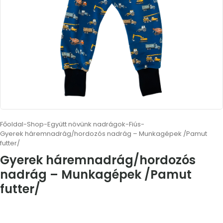
Főoldal
-
Shop
-
Együtt növünk nadrágok
-
Fiús
-
Gyerek háremnadrág/hordozós nadrág – Munkagépek /Pamut
futter/
Gyerek háremnadrág/hordozós
nadrág – Munkagépek /Pamut
futter/