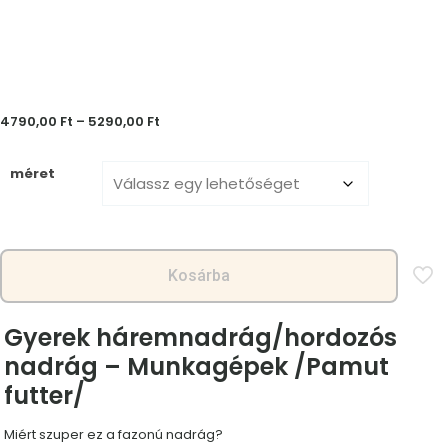
Ártartomány:
4790,00
Ft
–
5290,00
Ft
4790,00 Ft
-
méret
5290,00 Ft
Kosárba
Gyerek háremnadrág/hordozós
nadrág – Munkagépek /Pamut
futter/
Miért szuper ez a fazonú nadrág?