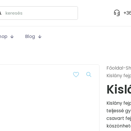
+36
hop
Blog
Főoldal
-
S
Kislány fej
Kisl
Kislány fe
teljessé g
csavart f
köszönhető