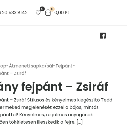
0
0
 20 533 8142
0,00
Ft
hop
-
Átmeneti sapka/sál
-
Fejpánt
-
pánt – Zsiráf
ány fejpánt – Zsiráf
jpánt – Zsiráf Stílusos és kényelmes kiegészítő Tedd
yermeked megjelenését ezzel a bájos, mintás
ejpánttal! Kényelmes, rugalmas anyagának
en tökéletesen illeszkedik a fejre,
[…]