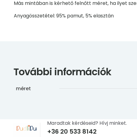
Más mintában is kérhető felnőtt méret, ha ilyet szer
Anyagösszetétel: 95% pamut, 5% elasztán
További információk
méret
Maradtak kérdéseid? Hívj minket.
+36 20 533 8142