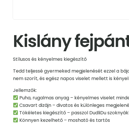
Kislány fejpánt
Stílusos és kényelmes kiegészítő
Tedd teljessé gyermeked megjelenését ezzel a bájo
nem szorít, és egész napos viselet mellett is kény
Jellemzők:
Puha, rugalmas anyag – kényelmes viselet mind
Csavart dizájn – divatos és különleges megjelen
Tökéletes kiegészítő – passzol DudliDu szokny
Könnyen kezelhető – mosható és tartós