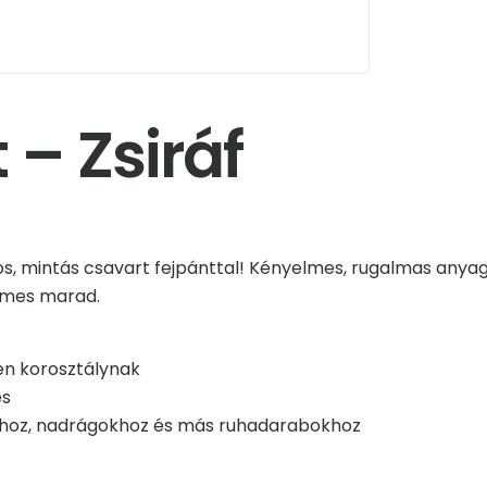
 – Zsiráf
s, mintás csavart fejpánttal! Kényelmes, rugalmas anyagá
elmes marad.
en korosztálynak
és
ákhoz, nadrágokhoz és más ruhadarabokhoz