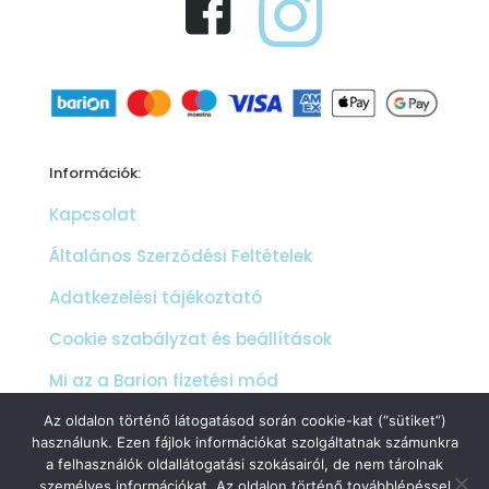
Információk:
Kapcsolat
Általános Szerződési Feltételek
Adatkezelési tájékoztató
Cookie szabályzat és beállítások
Mi az a Barion fizetési mód
Products
Az oldalon történő látogatásod során cookie-kat (“sütiket”)
search
használunk. Ezen fájlok információkat szolgáltatnak számunkra
a felhasználók oldallátogatási szokásairól, de nem tárolnak
személyes információkat. Az oldalon történő továbblépéssel