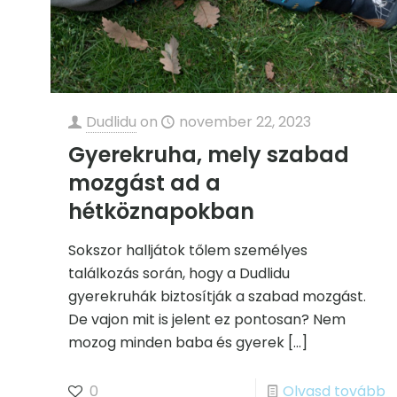
Dudlidu
on
november 22, 2023
Gyerekruha, mely szabad
mozgást ad a
hétköznapokban
Sokszor halljátok tőlem személyes
találkozás során, hogy a Dudlidu
gyerekruhák biztosítják a szabad mozgást.
De vajon mit is jelent ez pontosan? Nem
mozog minden baba és gyerek
[…]
0
Olvasd tovább