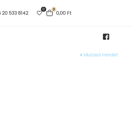
0
0
 20 533 8142
0,00
Ft
Mutasd mindet