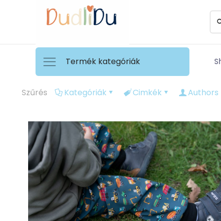
Termék kategóriák
S
Szűrés
Kategóriák
Cimkék
Authors