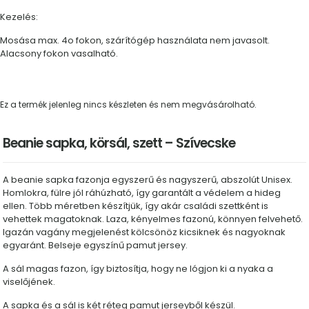
Kezelés:
Mosása max. 4o fokon, szárítógép használata nem javasolt.
Alacsony fokon vasalható.
Ez a termék jelenleg nincs készleten és nem megvásárolható.
Beanie sapka, körsál, szett – Szívecske
A beanie sapka fazonja egyszerű és nagyszerű, abszolút Unisex.
Homlokra, fülre jól ráhúzható, így garantált a védelem a hideg
ellen. Több méretben készítjük, így akár családi szettként is
vehettek magatoknak. Laza, kényelmes fazonú, könnyen felvehető.
Igazán vagány megjelenést kölcsönöz kicsiknek és nagyoknak
egyaránt. Belseje egyszínű pamut jersey.
A sál magas fazon, így biztosítja, hogy ne lógjon ki a nyaka a
viselőjének.
A sapka és a sál is két réteg pamut jerseyből készül.