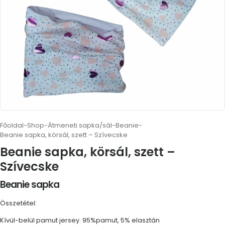
Főoldal
-
Shop
-
Átmeneti sapka/sál
-
Beanie
-
Beanie sapka, körsál, szett – Szívecske
Beanie sapka, körsál, szett –
Szívecske
Beanie sapka
Összetétel:
Kívül-belül pamut jersey. 95%pamut, 5% elasztán