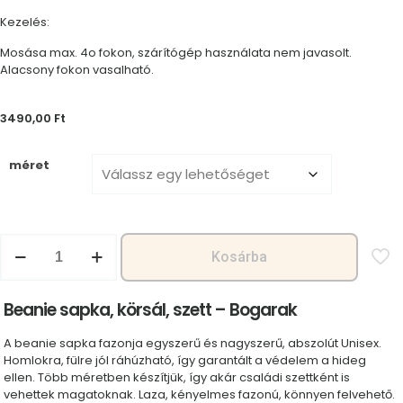
Kezelés:
Mosása max. 4o fokon, szárítógép használata nem javasolt.
Alacsony fokon vasalható.
3490,00
Ft
méret
Beanie
Kosárba
sapka,
körsál,
szett
Beanie sapka, körsál, szett – Bogarak
-
Bogarak
A beanie sapka fazonja egyszerű és nagyszerű, abszolút Unisex.
mennyiség
Homlokra, fülre jól ráhúzható, így garantált a védelem a hideg
ellen. Több méretben készítjük, így akár családi szettként is
vehettek magatoknak. Laza, kényelmes fazonú, könnyen felvehető.