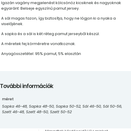
Igazán vagány megjelenést kölcsönöz kicsiknek és nagyoknak
egyaránt. Belseje egyszínű pamut jersey.
A sál magas fazon, így biztosítja, hogy ne lógjon ki a nyaka a
viselőjének.
A sapka és a sál is két réteg pamut jerseyből készül.
A méretek fej körméretre vonatkoznak.
Anyagösszetétel: 95% pamut, 5% elasztán
További információk
méret
Sapka 46-48, Sapka 48-50, Sapka 50-52, Sál 46-50, Sál 50-56,
Szett 46-48, Szett 48-50, Szett 50-52