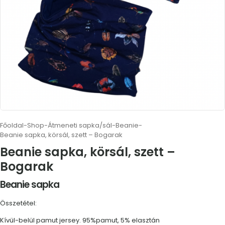
Főoldal
-
Shop
-
Átmeneti sapka/sál
-
Beanie
-
Beanie sapka, körsál, szett – Bogarak
Beanie sapka, körsál, szett –
Bogarak
Beanie sapka
Összetétel:
Kívül-belül pamut jersey. 95%pamut, 5% elasztán